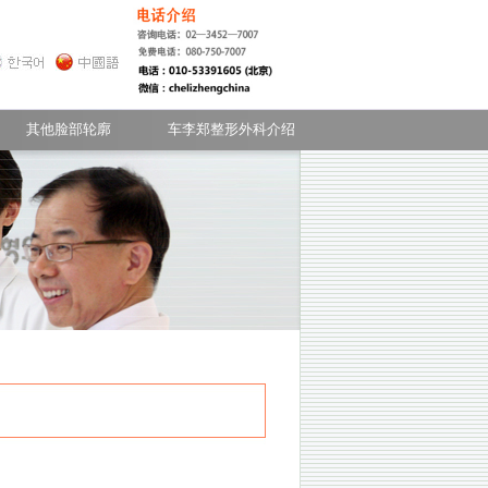
- 常见的疑问
额头
无下巴
其他脸部轮廓
车李郑整形外科介绍