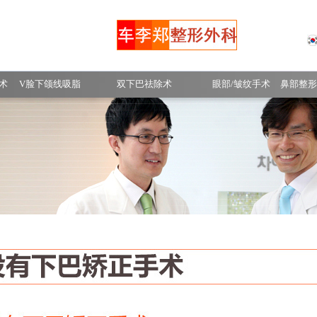
手术前后照片
术
V脸下颌线吸脂
双下巴祛除术
眼部/皱纹手术
鼻部整形