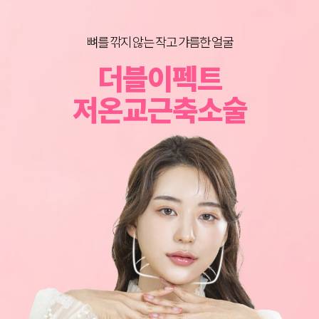
뼈를 깎지 않는 작고 갸름한 얼굴
BEFORE & AFTER
이동진 원장의
더블이펙트
그림성형외과 노하우로 되살아나는 얼굴라인
어느 각도로 봐도 가장 예쁜 턱라인
너만 몰랐던 턱살 리프팅 꿀팁
저온교근축소술
심부볼지방제거
이중턱지방흡입
턱살지방흡입
SOLUTION