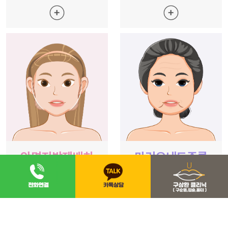
안면지방재배치
마리오네트주름
아래쪽 살은 빼고
미세지방 흡입으로
위쪽 살은 채우고!
마리오네트 주름 제거