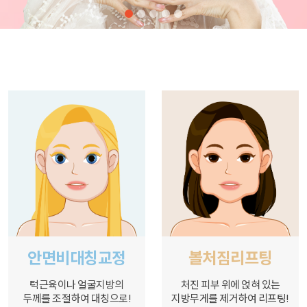
안면비대칭교정
볼처짐리프팅
턱근육이나 얼굴지방의
처진 피부 위에 얹혀 있는
두께를 조절하여 대칭으로!
지방무게를 제거하여 리프팅!