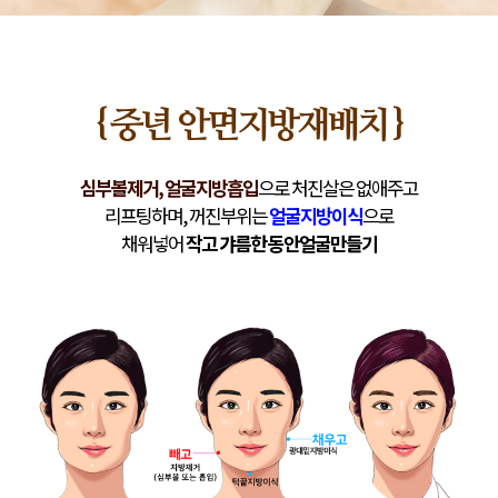
{ 중년 안면지방재배치 }
심부볼제거, 얼굴지방흡입
으로 처진살은 없애주고
리프팅하며, 꺼진부위는
얼굴지방이식
으로
채워넣어
작고 갸름한 동안얼굴만들기