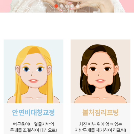
안면비대칭교정
볼처짐리프팅
턱근육이나 얼굴지방의
처진 피부 위에 얹혀 있는
두께를 조절하여 대칭으로!
지방무게를 제거하여 리프팅!