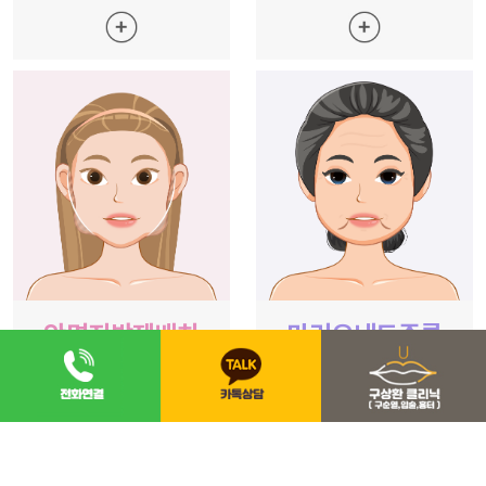
안면지방재배치
마리오네트주름
아래쪽 살은 빼고
미세지방 흡입으로
위쪽 살은 채우고!
마리오네트 주름 제거