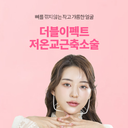
뼈를 깎지 않는 작고 갸름한 얼굴
BEFORE & AFTER
이동진 원장의
더블이펙트
그림성형외과 노하우로 되살아나는 얼굴라인
어느 각도로 봐도 가장 예쁜 턱라인
너만 몰랐던 턱살 리프팅 꿀팁
저온교근축소술
심부볼지방제거
이중턱지방흡입
턱살지방흡입
SOLUTION