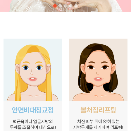
안면비대칭교정
볼처짐리프팅
턱근육이나 얼굴지방의
처진 피부 위에 얹혀 있는
두께를 조절하여 대칭으로!
지방무게를 제거하여 리프팅!