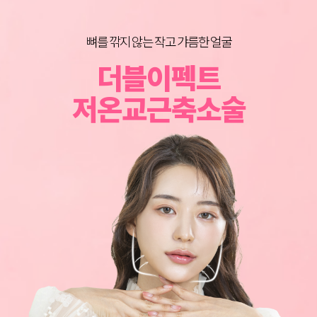
뼈를 깎지 않는 작고 갸름한 얼굴
BEFORE & AFTER
이동진 원장의
더블이펙트
그림성형외과 노하우로 되살아나는 얼굴라인
어느 각도로 봐도 가장 예쁜 턱라인
너만 몰랐던 턱살 리프팅 꿀팁
저온교근축소술
심부볼지방제거
이중턱지방흡입
턱살지방흡입
SOLUTION