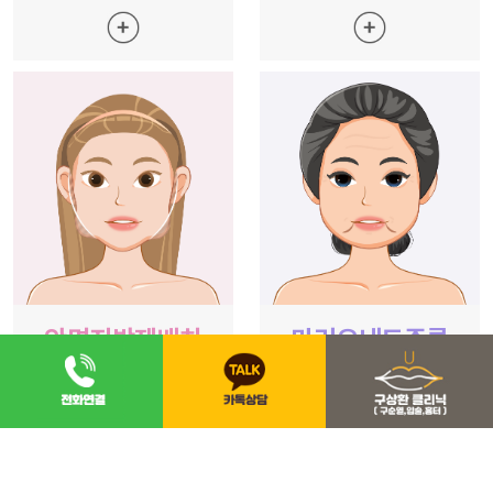
안면지방재배치
마리오네트주름
아래쪽 살은 빼고
미세지방 흡입으로
위쪽 살은 채우고!
마리오네트 주름 제거